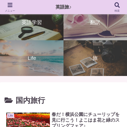
英語旅♪
メニュー
検索
英語学習
翻訳
Life
旅
国内旅行
春だ！横浜公園にチューリップを
Life
見に行こう！よこはま花と緑のス
プリングフェア♪