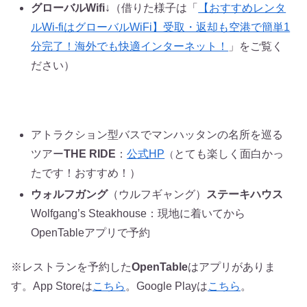
グローバルWifi
↓（借りた様子は「
【おすすめレンタ
ルWi-fiはグローバルWiFi】受取・返却も空港で簡単1
分完了！海外でも快適インターネット！
」をご覧く
ださい）
アトラクション型バスでマンハッタンの名所を巡る
ツアー
THE RIDE
：
公式HP
とても楽しく面白かっ
（
たです！おすすめ！）
ウォルフガング
（ウルフギャング）
ステーキハウス
Wolfgang’s Steakhouse：現地に着いてから
OpenTableアプリで予約
※レストランを予約した
OpenTable
はアプリがありま
す。App Storeは
こちら
。Google Playは
こちら
。