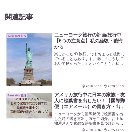
関連記事
ニューヨーク旅行の計画/旅行中
New York 旅行
【6つの注意点】私の経験・後悔
から
楽しかったNY旅行。でもちょっと後悔し
ていることもあります。逆に「こうして
おいて良かった！」ということも。私の
経験から、そんな「ここ、気を付けとく
といいよ」というポイントを6つお伝えし
ます。せっかくの旅行ですから、より楽
しく、素敵な時間にするために、お役に
2019.06.18
2020.06.13
立てれば幸いです。
アメリカ旅行中に日本の家族・友
New York 旅行
人に絵葉書を出したい！【国際郵
便（エアメール）の書き方・出し
方】
ニューヨークから国際郵便で絵葉書を出
した時の書き方出し方をご紹介。お土産
物屋さんで素敵な絵葉書を見つけたら、
切手も一緒に買って、ぜひ日本にいる友
2019.08.07
2025.11.15