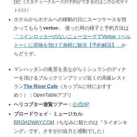
HP
（
スタチュークルーズの予約ができるのはこの公式サイ
トだけ）
ホテルからホテルへの移動の日にスーツケースを預
かってもらう
vertoe
↓ 使った時の様子と予約方法は
「コインロッカーのないニューヨークでVertoe（ベル
トー）に荷物を預けて身軽に観光【予約解説】」
か
らどうぞ。
マンハッタンの夜景を見ながらミシュランのディナ
ーを頂けるブルックリンブリッジ近くの高級レスト
ラン
The River Cafe
（カップルに特におすす
め！）：OpenTableアプリ
ヘリコプター遊覧ツアー
：
公式HP
ブロードウェイ・ミュージカル
:
BROADWAY.COM
（ちなみに観たのは『ライオンキ
ング』です。さすがの迫力と感動でした）