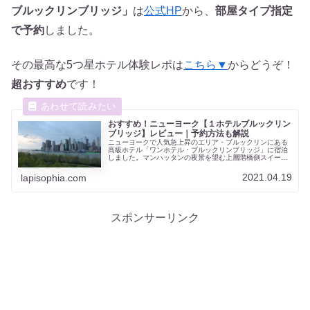
ブルックリンブリッジ」
は
公式HP
から、
部屋タイプ指定
で予約
しました。
その最高な5つ星ホテル体験レポは
こちら▼
からどうぞ！
超おすすめ
です！
おすすめ！ニューヨーク【１ホテルブルックリン
ブリッジ】レビュー｜予約方法も解説
ニューヨークで人気急上昇のエリア・ブルックリンにある
高級ホテル「ワンホテル・ブルックリンブリッジ」に宿泊
しました。マンハッタンの夜景を望む上層階橋側スイート
ルームを予約。ハンモックもあってとてもリラックスでき
る空間でしたよ。エココンシャスでラグジュアリーな
2021.04.19
lapisophia.com
1Hotel Brooklyn Bridge、おすすめです！
スポンサーリンク