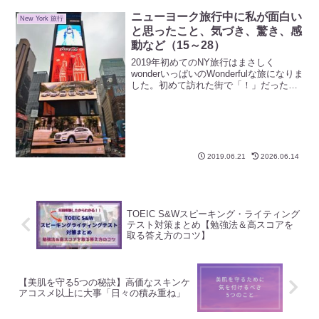
方は必見です！スケジュールを組む時
は、できるだけ時間を取るようにしまし
ニューヨーク旅行中に私が面白い
New York 旅行
ょう。CITY PASSやニューヨークパスに
と思ったこと、気づき、驚き、感
も含まれていて、パスがあると並ばず入
動など（15～28）
れます。
2019年初めてのNY旅行はまさしく
wonderいっぱいのWonderfulな旅になりま
した。初めて訪れた街で「！」だったこ
とをまとめてみました。
2019.06.21
2026.06.14
TOEIC S&Wスピーキング・ライティング
テスト対策まとめ【勉強法＆高スコアを
取る答え方のコツ】
【美肌を守る5つの秘訣】高価なスキンケ
アコスメ以上に大事「日々の積み重ね」