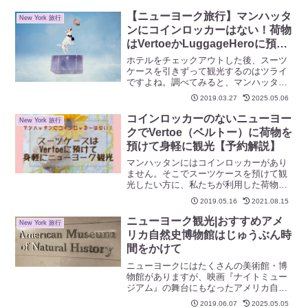
だちや家族に出してみましょう。JAPAN
とAIR MAILだけ英語で書けばあとは日本
【ニューヨーク旅行】マンハッタ
New York 旅行
語でOK！
ンにコインロッカーはない！荷物
はVertoeかLuggageHeroに預け
て身軽に観光
ホテルをチェックアウトした後、スーツ
ケースを引きずって観光するのはツライ
ですよね。調べてみると、マンハッタン
にはコインロッカー程度の料金で預かっ
2019.03.27
2025.05.06
てくれるところがありました。地図を見
ながら都合の良い場所を探せます。1時間
コインロッカーのないニューヨー
New York 旅行
$1や1日$5.95とリーズナブル。私は
クでVertoe（ベルトー）に荷物を
vertoeで予約完了しました！
預けて身軽に観光【予約解説】
マンハッタンにはコインロッカーがあり
ません。そこでスーツケースを預けて観
光したい方に、私たちが利用した荷物預
りサービスVertoe（ベルトー）をご紹介
2019.05.16
2021.08.15
します。見どころ満載のNY、時間を有効
利用して身軽に観光しましょう。初回利
ニューヨーク観光|おすすめアメ
New York 旅行
用5%オフクーポンもありますよ。
リカ自然史博物館はじゅうぶん時
間をかけて
ニューヨークにはたくさんの美術館・博
物館がありますが、映画『ナイトミュー
ジアム』の舞台にもなったアメリカ自然
史博物館は、動物や恐竜、宇宙が好きな
2019.06.07
2025.05.05