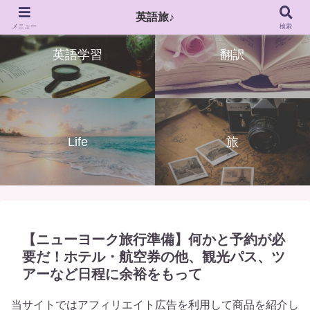
英語旅♪
メニュー
検索
英語学習
翻訳
Life
旅
【ニューヨーク旅行準備】何かと予約が必
要だ！ホテル・航空券の他、観光パス、ツ
アーなど日程に余裕をもって
当サイトではアフィリエイト広告を利用して商品を紹介し