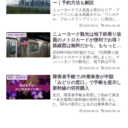
ー｜予約方法も解説
ニューヨークで人気急上昇のエリア・ブ
ルックリンにある高級ホテル「ワンホテ
ル・ブルックリンブリッジ」に宿泊しま
した。マンハッタンの夜景を望む上層階
2019.05.21
2021.04.19
橋側スイートルームを予約。ハンモック
もあってとてもリラックスできる空間で
ニューヨーク観光は地下鉄乗り放
New York 旅行
したよ。エココンシャスでラグジュアリ
題のメトロカードが便利でお得！
ーな1Hotel Brooklyn Bridge、おすすめで
路線図は無料だから、もらっとこ
す！
う！
2019年GWのNY旅行では、7日間乗り放
題のメトロカードを使い倒しました。マ
ンハッタンでの観光に、地下鉄は不可
欠！メトロカードがあればバスにも乗れ
2019.05.13
2025.05.20
ます。
障害者手帳でJR乗車券が半額
難聴・聴覚障害
「みどりの窓口」で手帳を提示し
新幹線の切符購入
先日、障害者手帳を利用して初めて東京
ー名古屋間の新幹線の切符を買いまし
た。50％の割引になるのは乗車券のみ。
特急料金は変わりませんが、それでもあ
2019.08.23
2026.06.14
りがたいことです。ただし購入の際は
「みどりの窓口」で手帳を提示する必要
がありますので、自動券売機は使えませ
ん。