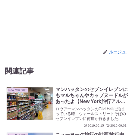
ルージュ.
関連記事
マンハッタンのセブンイレブンに
New York 旅行
もマルちゃんやカップヌードルが
あったよ【New York旅行アルバ
ム】
ロウアーマンハッタンのGild Hallに泊ま
っている時、ウォールストリートそばの
セブンイレブンに何度か行きました。コ
ンビニって、普段使っているお店は特に
2019.06.15
2019.09.01
なんとも思いませんが、こうして異国で
入ってみると、日本との違いに気付いて
ニューヨーク旅行の計画/旅行中