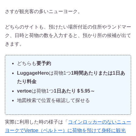
さすが観光客の多いニューヨーク。
どちらのサイトも、預けたい場所付近の住所やランドマー
ク、日時と荷物の数を入力すると、預かり所の候補が出て
きます。
どちらも
要予約
LuggageHero
は荷物1つ
1時間あたりまたは1日あ
たり料金
vertoe
は荷物1つ
1日あたり＄5.95～
地図検索で位置を確認して探せる
実際に利用した時の様子は「
コインロッカーのないニュー
ヨークでVertoe（ベルトー）に荷物を預けて身軽に観光