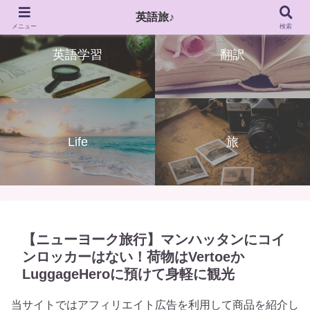
英語旅♪
メニュー
検索
英語学習
翻訳
Life
旅
【ニューヨーク旅行】マンハッタンにコイ
ンロッカーはない！荷物はVertoeか
LuggageHeroに預けて身軽に観光
当サイトではアフィリエイト広告を利用して商品を紹介し