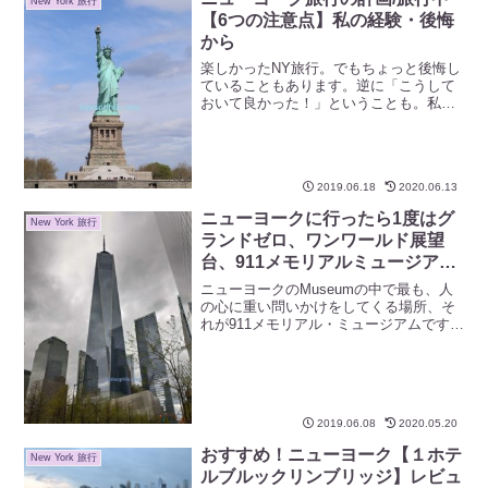
New York 旅行
面白いです。
【6つの注意点】私の経験・後悔
から
楽しかったNY旅行。でもちょっと後悔し
ていることもあります。逆に「こうして
おいて良かった！」ということも。私の
経験から、そんな「ここ、気を付けとく
といいよ」というポイントを6つお伝えし
ます。せっかくの旅行ですから、より楽
しく、素敵な時間にするために、お役に
2019.06.18
2020.06.13
立てれば幸いです。
ニューヨークに行ったら1度はグ
New York 旅行
ランドゼロ、ワンワールド展望
台、911メモリアルミュージアム
に行ってみよう
ニューヨークのMuseumの中で最も、人
の心に重い問いかけをしてくる場所、そ
れが911メモリアル・ミュージアムです。
アメリカ同時多発テロ事件で倒壊したワ
ールド・トレード・センター跡地はグラ
ンドゼロと呼ばれ、同じエリアにメモリ
アルミュージアム、ワンワールド展望台
があります。
2019.06.08
2020.05.20
おすすめ！ニューヨーク【１ホテ
New York 旅行
ルブルックリンブリッジ】レビュ