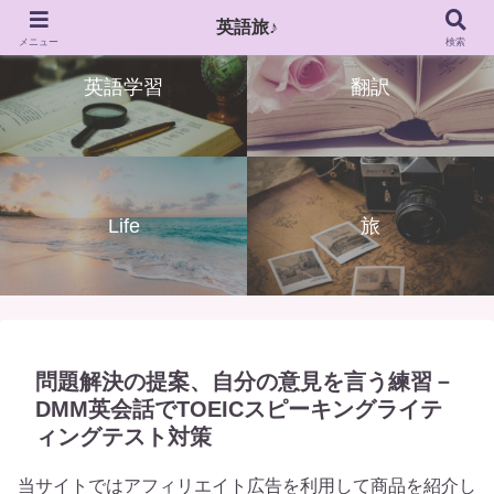
英語旅♪
メニュー
検索
英語学習
翻訳
Life
旅
問題解決の提案、自分の意見を言う練習－
DMM英会話でTOEICスピーキングライテ
ィングテスト対策
当サイトではアフィリエイト広告を利用して商品を紹介し