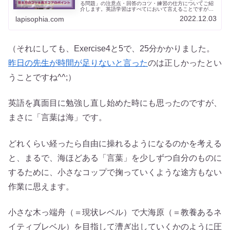
る問題」の注意点・回答のコツ・練習の仕方についてご紹
介します。英語学習はすべてにおいて言えることですが、
日々の積み重ねがキモ！「自分の意見を英語で言ってみ
2022.12.03
lapisophia.com
る」
（それにしても、Exercise4と5で、25分かかりました。
昨日の先生が時間が足りないと言った
のは正しかったとい
うことですね^^;）
英語を真面目に勉強し直し始めた時にも思ったのですが、
まさに「言葉は海」です。
どれくらい経ったら自由に操れるようになるのかを考える
と、まるで、海ほどある「言葉」を少しずつ自分のものに
するために、小さなコップで掬っていくような途方もない
作業に思えます。
小さな木っ端舟（＝現状レベル）で大海原（＝教養あるネ
イティブレベル）を目指して漕ぎ出していくかのように圧