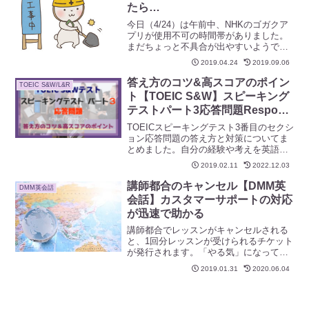
たら…
今日（4/24）は午前中、NHKのゴガクア
プリが使用不可の時間帯がありました。
まだちょっと不具合が出やすいようで
す。「再生済みとして記録しました！」
2019.04.24
2019.09.06
が出る前にエラーメッセージが出るとち
ょっとイラッとしますね^^;
答え方のコツ&高スコアのポイン
TOEIC S&W/L&R
ト【TOEIC S&W】スピーキング
テストパート3応答問題Respond
to Questions
TOEICスピーキングテスト3番目のセクシ
ョン応答問題の答え方と対策についてま
とめました。自分の経験や考えを英語で
表現できるよう練習しておくと役立ちま
2019.02.11
2022.12.03
す。多少の文法ミスや言い間違いを気に
するより、はっきり堂々と答えることが
講師都合のキャンセル【DMM英
DMM英会話
大切です。
会話】カスタマーサポートの対応
が迅速で助かる
講師都合でレッスンがキャンセルされる
と、1回分レッスンが受けられるチケット
が発行されます。「やる気」になってい
たのを削がれるようで、がっかりしてし
2019.01.31
2020.06.04
まいますが、気を取り直して、埋め合わ
せにいただいたチケットを有効活用。人
気の先生のレッスンを受けました。