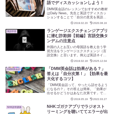
語でディスカッションしよう！
DMM英会話のレッスンでおすすめの教材
はDaily News。先生と英語でディスカッ
ションすることで「自分の意見を英語で
言う練習」ができます。レッスン時間を
2019.02.20
2020.08.16
有効に使うコツは、語彙などは予習で済
ませておくこと。
ランゲージエクスチェンジアプリ
英語学習
に潜む詐欺師【前編】言語交換タ
ンデムの注意点
外国の人とお互いの母国語を教え合う学
習方法をランゲージエクスチェンジ（言
語交換）と言います。例えば英語ネイテ
ィブとパートナーを組み、こちらが日本
2019.02.18
2025.12.04
語を教え、相手が英語を教えてくれると
いうやり方。無料アプリもありますが、
「DMM英会話は効果がある？」
DMM英会話
利用には注意が必要です。私がTandemタ
答えは「自分次第！」【効果を最
ンデムで出会った怪しい人の話をします
大化するコツ】
ね。
「DMM英会話って、やったら話せるよう
になるの？」その答えは簡単。「効果が
出せるかどうかはあなた次第です」では
最大限の効果を得るために、どう取り組
2019.05.19
2022.03.27
んだらいいのか、一緒に考えていきま
す。さあ、一歩踏み出して、なりたい自
NHKゴガクアプリでラジオスト
NHK語学講座
分になりましょう。
リーミングを聴いててエラーが出