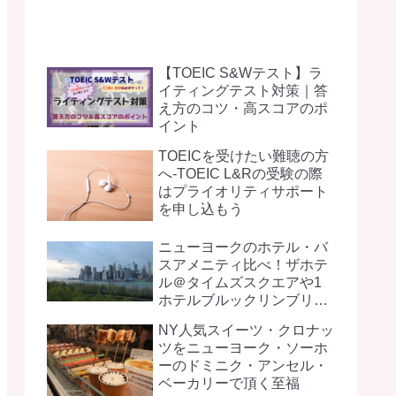
【TOEIC S&Wテスト】ラ
イティングテスト対策｜答
え方のコツ・高スコアのポ
イント
TOEICを受けたい難聴の方
へ-TOEIC L&Rの受験の際
はプライオリティサポート
を申し込もう
ニューヨークのホテル・バ
スアメニティ比べ！ザホテ
ル＠タイムズスクエアや1
ホテルブルックリンブリッ
ジなど
NY人気スイーツ・クロナッ
ツをニューヨーク・ソーホ
ーのドミニク・アンセル・
ベーカリーで頂く至福