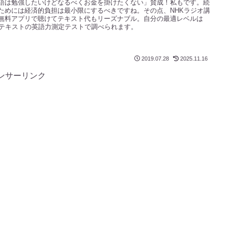
語は勉強したいけどなるべくお金を掛けたくない」賛成！私もです。続
ためには経済的負担は最小限にするべきですね。その点、NHKラジオ講
無料アプリで聴けてテキスト代もリーズナブル。自分の最適レベルは
Kテキストの英語力測定テストで調べられます。
2019.07.28
2025.11.16
ンサーリンク