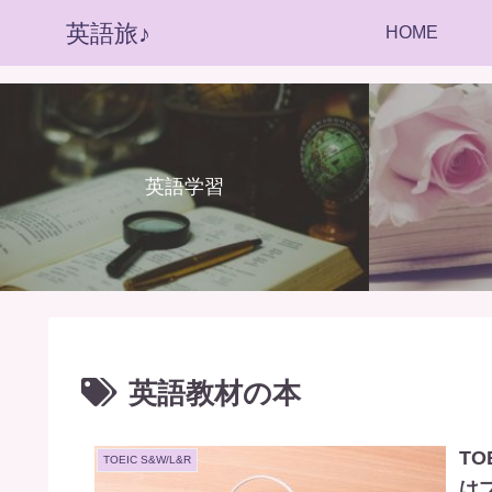
英語旅♪
HOME
英語学習
英語教材の本
TO
TOEIC S&W/L&R
は