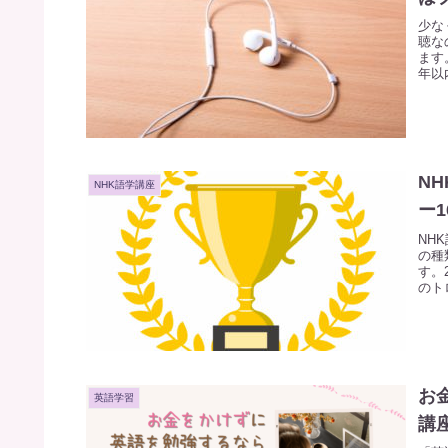
少な
聴な
ます
年以
N
NHK語学講座
ー1
NH
の種
す。
のト
お
英語学習
講