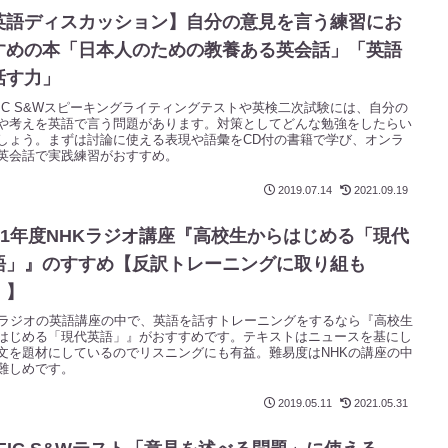
英語ディスカッション】自分の意見を言う練習にお
すめの本「日本人のための教養ある英会話」「英語
話す力」
EIC S&Wスピーキングライティングテストや英検二次試験には、自分の
や考えを英語で言う問題があります。対策としてどんな勉強をしたらい
しょう。まずは討論に使える表現や語彙をCD付の書籍で学び、オンラ
英会話で実践練習がおすすめ。
2019.07.14
2021.09.19
021年度NHKラジオ講座『高校生からはじめる「現代
語」』のすすめ【反訳トレーニングに取り組も
！】
Kラジオの英語講座の中で、英語を話すトレーニングをするなら『高校生
はじめる「現代英語」』がおすすめです。テキストはニュースを基にし
文を題材にしているのでリスニングにも有益。難易度はNHKの講座の中
難しめです。
2019.05.11
2021.05.31