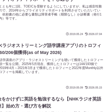
くとも年に1回、TOEICを受験するようにしていますが、私は感音性難
ので、2014年からプライオリティサポートを利用させていただいてい
。依頼書の他に必要な書類は障害者手帳（期限なし）か診断書（発行1
内）等です。
2019.05.24
2026.07.04
HKラジオストリーミング語学講座アプリのトロフィ
60/206個獲得(as of May 2026)
K語学講座のアプリ・ラジオストリーミングを聴いて獲得したトロフィー
類一覧を公開。2025年5月現在、獲得したトロフィーは144/193個で
2019年4月～2021年3月まで獲得したトロフィーと2022年度Monthly以外
ロフィーを掲載しています。
2019.05.09
2026.05.15
金をかけずに英語を勉強するなら【NHKラジオ英語
座】始め方・選び方を解説