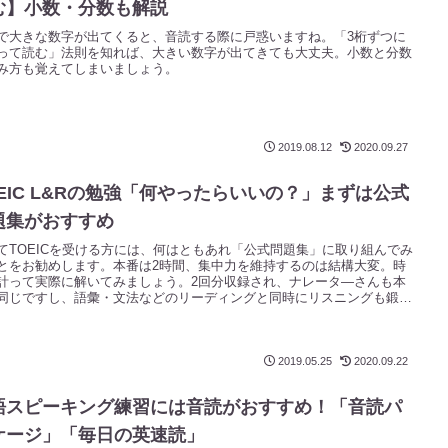
む】小数・分数も解説
で大きな数字が出てくると、音読する際に戸惑いますね。「3桁ずつに
って読む」法則を知れば、大きい数字が出てきても大丈夫。小数と分数
み方も覚えてしまいましょう。
2019.08.12
2020.09.27
OEIC L&Rの勉強「何やったらいいの？」まずは公式
題集がおすすめ
てTOEICを受ける方には、何はともあれ「公式問題集」に取り組んでみ
とをお勧めします。本番は2時間、集中力を維持するのは結構大変。時
計って実際に解いてみましょう。2回分収録され、ナレータ―さんも本
同じですし、語彙・文法などのリーディングと同時にリスニングも鍛え
とができます。
2019.05.25
2020.09.22
語スピーキング練習には音読がおすすめ！「音読パ
ケージ」「毎日の英速読」