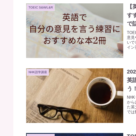
【
TOEIC S&W/L&R
す
で
TO
意見
いで
イン
2
NHK語学講座
英
う
NH
から
た英
では