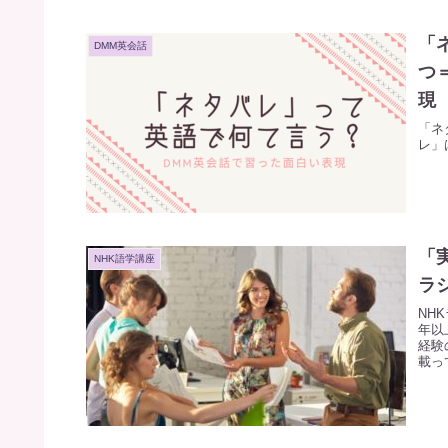
「
DMM英会話
つ
現
「ネ
レ」は
「
NHK語学講座
ラ
NH
年以
経験
載っ
座で