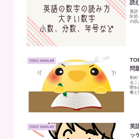
読
英語
区切
の読
T
TOEIC S&W/L&R
問
初め
るこ
間を
番と
るこ
英
TOEIC S&W/L&R
ッ