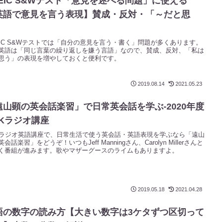
OEIC S&Wテスト「意見を述べる問題」に使える
英語で意見を言う表現】賛成・反対・「～だと思
」
EIC S&Wテストでは「自分の意見を言う・書く」問題が多くあります。
英語は「同じ言葉の繰り返しを嫌う言語」なので、賛成、反対、「私は
思う」の表現を増やしておくと便利です。
2019.08.14
2021.05.23
遠山顕の英会話楽習」で日常英会話を学ぶ‐2020年度
HKラジオ講座
Kラジオ英語講座で、日常生活で使う英会話・英語表現を学ぶなら「遠山
会話楽習」をどうぞ！いつもJeff Manningさん、Carolyn Millerさんと
く番組が進みます。歌やマザーグースのライムもありますよ。
2019.05.18
2021.04.28
語の数字の読み方【大きい数字は3ケタずつ区切って