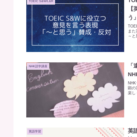
T
TOEIC S&W/L&R
【
う
TO
また
～と
「
NHK語学講座
N
NH
顕の英
楽し
英
英語学習