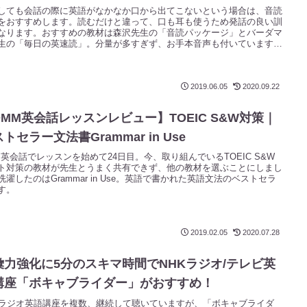
しても会話の際に英語がなかなか口から出てこないという場合は、音読
をおすすめします。読むだけと違って、口も耳も使うため発話の良い訓
なります。おすすめの教材は森沢先生の「音読パッケージ」とバーダマ
生の「毎日の英速読」。分量が多すぎず、お手本音声も付いています。
5分、繰り返し取り組んでみましょう。
2019.06.05
2020.09.22
DMM英会話レッスンレビュー】TOEIC S&W対策｜
トセラー文法書Grammar in Use
M英会話でレッスンを始めて24日目。今、取り組んでいるTOEIC S&W
ト対策の教材が先生とうまく共有できず、他の教材を選ぶことにしまし
洗濯したのはGrammar in Use。英語で書かれた英語文法のベストセラ
す。
2019.02.05
2020.07.28
彙力強化に5分のスキマ時間でNHKラジオ/テレビ英
講座「ボキャブライダー」がおすすめ！
Kラジオ英語講座を複数、継続して聴いていますが、「ボキャブライダ