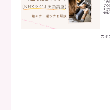
「英
ける
座は
NH
スポ