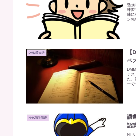
勉強
練習
練に
ン先
1日
【
DMM英会話
ベス
DM
テス
た。
ーで
語
NHK語学講座
語
NH