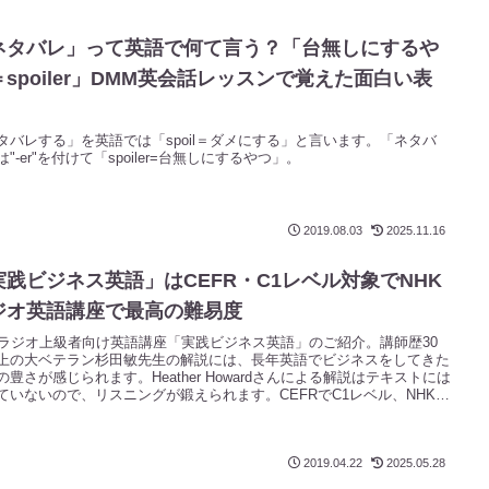
ネタバレ」って英語で何て言う？「台無しにするや
＝spoiler」DMM英会話レッスンで覚えた面白い表
タバレする」を英語では「spoil＝ダメにする」と言います。「ネタバ
"-er"を付けて「spoiler=台無しにするやつ」。
2019.08.03
2025.11.16
実践ビジネス英語」はCEFR・C1レベル対象でNHK
ジオ英語講座で最高の難易度
Kラジオ上級者向け英語講座「実践ビジネス英語」のご紹介。講師歴30
上の大ベテラン杉田敏先生の解説には、長年英語でビジネスをしてきた
の豊さが感じられます。Heather Howardさんによる解説はテキストには
ていないので、リスニングが鍛えられます。CEFRでC1レベル、NHK講
最高の難易度。
2019.04.22
2025.05.28